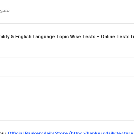
 ரூபாய்
ility & English Language Topic Wise Tests – Online Tests 
 our
Official Bankersdaily Store
(
https://bankersdaily.testpre