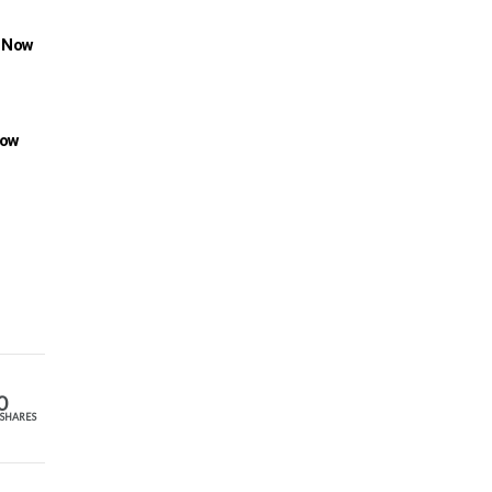
d Now
Now
0
SHARES