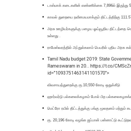
டாஸ்மாக் கடைகளின் எண்ணிக்கை 7,896ல் இருந்து 5,
காவல் துறையை நவீனமயமாக்கும் திட்டத்திற்கு 111.
அரசு ஊழியர்களுக்கு பழைய ஓய்வூதிய திட்டத்தை செய
உள்ளது .
ராமேஸ்வரத்தில் அப்துல்கலாம் பெயரில் புதிய அரசு கல
Tamil Nadu budget 2019: State Governmen
Rameswaram in 20… https://t.co/CMScZr
id="1093751463141101570">
விவசாயத்துறைக்கு ரூ.10,550 கோடி ஒதுக்கீடு
ஹார்வர்டு பல்கலைக்கழகம் போல் பிற பல்கலைகழகங்க
மெட்ரோ ரயில் திட்டத்துக்கு பங்கு மூலதனம் மற்றும் 
ரூ. 20,196 கோடி வழங்க ஜப்பான் பன்னாட்டு கூட்டுறவ