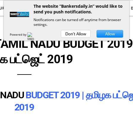
The website “Bankersdaily.in” would like to
URRENT AFFAIRS
YOUTUBE
NOTIFICATIONS
send you push notifications.
Notifications can be turned off anytime from browser
settings.
ARTICLES
Don't Allow
Allow
Powered by
TAMIL NADU BUDGET 2019 
க பட்ஜெட் 2019
 NADU
BUDGET 2019 | தமிழக பட்ஜெ
2019