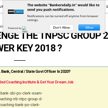
The website “Bankersdaily.in” would like to
URRENT AFFAIRS
YOUTUBE
NOTIFICATIONS
send you push notifications.
Notifications can be turned off anytime from browser
settings.
NOTIFICATIONS
TNPSC EXAM
Don't Allow
Allow
Powered by
NGE THE TNPSC GROUP 
ER KEY 2018 ?
ank, Central / State Govt Officer In 2020?
ed Coaching Institute & Get Your Dream Job