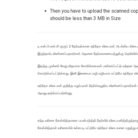
Then you have to upload the scanned cop
should be less than 3 MB in Size
டி.என்.பி.எஸ்.சி குரூப் 2 தேர்வுக்கான உத்தேச விடைகள் அடங்கிய விடை
இருந்தால், விண்ணப்பதாரர்கள் அதனை தேர்வாணையத்துக்கு தெரிவிக்
இதற்கு முன்னர் வேறு விதமாக கோரிக்கைகள் பண்ணப்பட்டு வந்தன ஆனா
கொடுக்கப்பட்டுள்ளது.
இனி இணையா வழி வழியாக மட்டுமே உத்தேச விடைக
உத்தேச விடைகள் குறித்த மறுப்புகள் தேர்வெழுதிய விண்ணப்பதாரர்கள
ஆவது தடுக்கப்படுகிறது.
எந்த வரிசை கேள்வித்தாளை பயன்படுத்தி தேர்வில் விடையளித்திருந்த
கேள்வித்தாள் வரிசையில் உள்ளபடி மட்டுமே உத்தேச விடைகளை மறுத்து