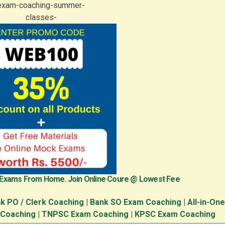
 Exams From Home. Join Online Coure @ Lowest Fee
k PO / Clerk Coaching
|
Bank SO Exam Coaching
|
All-in-On
 Coaching
|
TNPSC Exam Coaching
|
KPSC Exam Coaching