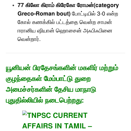
77
கிலோ கிராம் கிரேகோ ரோமன்
(category
Greco-Roman bout)
போட்டியில்
3-0
என்ற
கோல் கணக்கில்
பட்டத்தை வென்ற சாமன்
ஈரானிய ஷியான் ஹொசைன் அஃபிஃபினை
வென்றார்
.
யூனியன் பிரதேசங்களின் மகளிர் மற்றும்
குழந்தைகள் மேம்பாட்டு துறை
அமைச்சர்களின் தேசிய மாநாடு
புதுதில்லியில் நடைபெற்றது
: