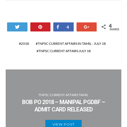
4
Tweet
Pin
Share
+1
4
SHARES
2018
TNPSC CURRENT AFFAIRS IN TAMIL - JULY 18
TNPSC CURRENT AFFAIRS JULY 18
TNPSC CURRENT AFFAIRS TAMIL
BOB PO 2018 – MANIPAL PGDBF –
ADMIT CARD RELEASED
VIEW POST