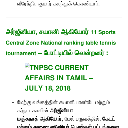
வீரேந்திர குமார் கலந்துக் கொண்டார்
.
அர்ஜீனியா
,
சயானி ஆகியோர்
11 Sports
Central Zone National ranking table tennis
–
போட்டியில் வென்றனர்
:
tournament
மேற்கு வங்கத்தி
ன்
சயானி
பாண்டே மற்றும்
கர்நாடகாவின்
அர்ஜீனியா
மஞ்சுநாத் ஆகியோர்
,
மேல் பருவத்தில்
,
கேடட்
மற்றும் துணை ஜூனியர் பெண்கள் பட்டங்களை