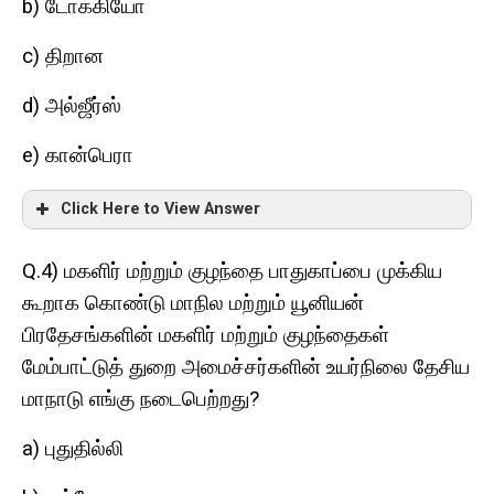
b)
டோக்கியோ
c)
திறான
d)
அல்ஜீர்ஸ்
e)
கான்பெரா
Click Here to View Answer
Q.4)
மகளிர் மற்றும் குழந்தை பாதுகாப்பை முக்கிய
கூறாக கொண்டு மாநில மற்றும் யூனியன்
பிரதேசங்களின் மகளிர் மற்றும் குழந்தைகள்
மேம்பாட்டுத் துறை அமைச்சர்களின் உயர்நிலை தேசிய
?
மாநாடு
எங்கு
நடைபெற்றது
a)
புதுதில்லி