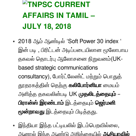
2018
ஆம் ஆண்டில்
‘Soft Power 30 index ‘
இன் படி
,
பிரிட்டன் அடிப்படையிலான மூலோபாய
தகவல் தொடர்பு ஆலோசனை நிறுவனம்
(UK-
based strategic communications
consultancy),
போர்ட்லேண்ட் மற்றும் பொதுத்
தூதரகத்தின் தெற்கு
கலிபோர்னியா
மையம்
அளித்த தகவலின்படி
UK
முதலிடத்தையும்
–
பிரான்ஸ் இரண்டாம்
இடத்தையும்
ஜெர்மனி
மூன்றாவது
இடத்தையும் பிடித்தது
.
இந்தியா இந்த பட்டியலில் இடம்பெறவில்லை
,
ஆனால் இந்த ஆண்டு அறிக்கையில்
ஆசியாவில்