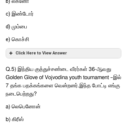
b)
லக்னோ
c)
இண்டோர்
d)
மும்பை
e)
கொச்சி
Click Here to View Answer
Q.5)
இந்திய குத்துச்சண்டை வீரர்கள்
36-
ஆவது
Golden Glove of Vojvodina youth tournament
–
இல்
7
தங்க பதக்கங்களை வென்றனர்
.
இந்த போட்டி எங்கு
நடைபெற்றது
?
a)
லெபெனோன்
b)
கிரீஸ்