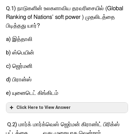
Q.1)
நாடுகளின் உலகளாவிய தரவரிசை
யில்
(Global
Ranking of Nations’ soft power )
முதலிடத்தை
பிடித்தது யார்
?
a)
இத்தாலி
b)
ஸ்பெயின்
c)
ஜெர்மனி
d)
பிரான்ஸ்
e)
யுனைடெட் கிங்கிடம்
Click Here to View Answer
Q.2)
மார்க் மார்க்வெஸ் ஜெர்மன் கிராண்ட் பிரிக்ஸ்
____
.
பட்டத்தை
வது முறையாக வென்றார்