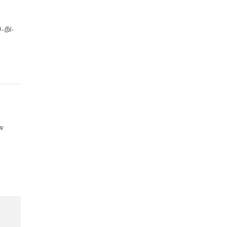
டது.
ew