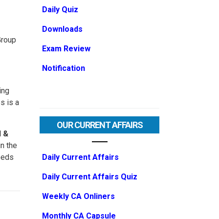
Daily Quiz
Downloads
Group
Exam Review
Notification
ing
s is a
OUR CURRENT AFFAIRS
 &
n the
Daily Current Affairs
eeds
Daily Current Affairs Quiz
Weekly CA Onliners
Monthly CA Capsule