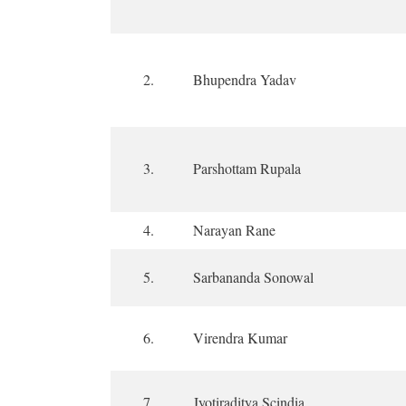
2.
Bhupendra Yadav
3.
Parshottam Rupala
4.
Narayan Rane
5.
Sarbananda Sonowal
6.
Virendra Kumar
7.
Jyotiraditya Scindia