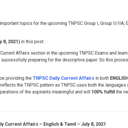
 important topics for the upcoming TNPSC Group I, Group II/IIA, 
y 8, 2021)
in this post.
 Current Affairs section in the upcoming TNPSC Exams and learn
n successfully preparing for the descriptive paper. So this proces
 be providing the
TNPSC Daily Current Affairs
in both
ENGLISH
t reflects the TNPSC pattern as TNPSC uses both the languages i
parations of the aspirants meaningful and will
100% fulfill
the n
 Current Affairs – English & Tamil – July 8, 2021