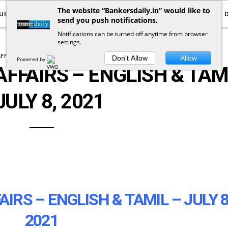
The website “Bankersdaily.in” would like to
URRENT AFFAIRS
YOUTUBE
NOTIFICATIONS
send you push notifications.
Notifications can be turned off anytime from browser
settings.
FFAIRS
TNPSC CURRENT AFFAIRS TAMIL
Don't Allow
Allow
Powered by
FFAIRS – ENGLISH & TAM
JULY 8, 2021
RS – ENGLISH & TAMIL – JULY 8
2021