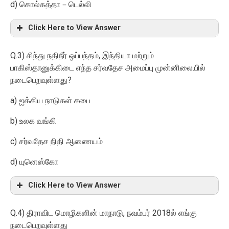
d)
கொல்கத்தா – டெல்லி
Click Here to View Answer
Q.3)
,
சிந்து நதிநீர் ஒப்பந்தம்
இந்தியா மற்றும்
பாகிஸ்தானுக்கிடை எந்த சர்வதேச அமைப்பு முன்னிலையில்
?
நடைபெறவுள்ளது
a)
ஐக்கிய நாடுகள் சபை
b)
உலக வங்கி
c)
சர்வதேச நிதி ஆணையம்
d)
யுனெஸ்கோ
Click Here to View Answer
Q.4)
,
2018
திராவிட மொழிகளின் மாநாடு
நவம்பர்
ல் எங்கு
நடைபெறவுள்ளது