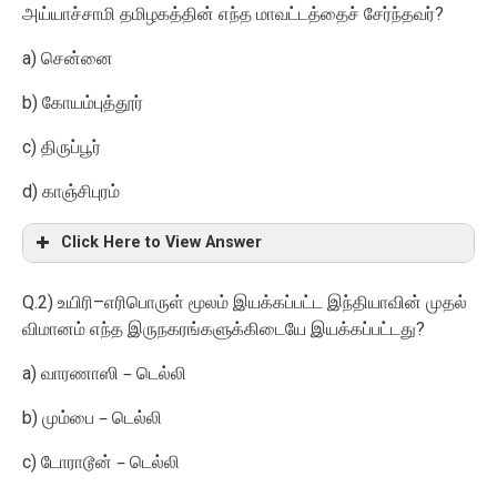
?
அய்யாச்சாமி தமிழகத்தின் எந்த மாவட்டத்தைச் சேர்ந்தவர்
a)
சென்னை
b)
கோயம்புத்தூர்
c)
திருப்பூர்
d)
காஞ்சிபுரம்
Click Here to View Answer
Q.2)
–
உயிரி
எரிபொருள் மூலம் இயக்கப்பட்ட இந்தியாவின் முதல்
?
விமானம் எந்த இருநகரங்களுக்கிடையே இயக்கப்பட்டது
a)
வாரணாஸி – டெல்லி
b)
மும்பை – டெல்லி
c)
டோராடூன் – டெல்லி