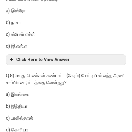
a)
இஸ்ரோ
b)
நாசா
c)
ஸ்பேஸ் எக்ஸ்
d)
.
.
இ
எஸ்
ஏ
Click Here to View Answer
Q.8) 5
(
)
வது பெண்கள் சுண்டாட்ட
கேரம்
போட்டியின் எந்த அணி
;
?
சாம்பியன
பட்டத்தை வென்றது
a)
இலங்கை
b)
இந்தியா
c)
பாகிஸ்தான்
d)
கொரியா