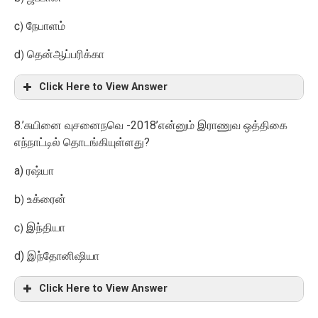
c)
நேபாளம்
d)
தென்ஆப்பரிக்கா
Click Here to View Answer
8.’
-2018’
சுயினை வுசனைநவெ
என்னும் இராணுவ ஒத்திகை
?
எந்நாட்டில் தொடங்கியுள்ளது
a)
ரஷ்யா
b)
உக்ரைன்
c)
இந்தியா
d)
இந்தோனிஷியா
Click Here to View Answer