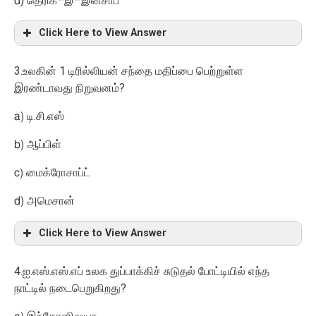
)
–
–
d
தெரிக்
இ
இன்சாப்
Click Here to View Answer
3.
1
உலகின்
டிரில்லியன் சந்தை மதிப்பை பெற்றுள்ள
?
இரண்டாவது நிறுவனம்
.
.
a)
டி
சி
எஸ்
b)
ஆப்பிள்
c)
மைக்ரோசாப்ட்
d)
அமெசான்
Click Here to View Answer
4.
.
.
.
ஐ
எஸ்
எஸ்
எப் உலக துப்பாக்கிச் சுடுதல் போட்டியில் எந்த
?
நாட்டில் நடைபெறுகிறது