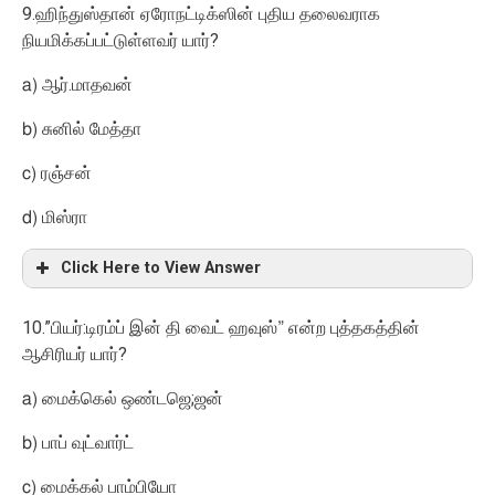
9.
ஹிந்துஸ்தான் ஏரோநட்டிக்ஸின் புதிய தலைவராக
?
நியமிக்கப்பட்டுள்ளவர் யார்
.
a)
ஆர்
மாதவன்
b)
சுனில் மேத்தா
c)
ரஞ்சன்
d)
மிஸ்ரா
Click Here to View Answer
10.”
:
பியர்
டிரம்ப் இன் தி வைட் ஹவுஸ்” என்ற புத்தகத்தின்
?
ஆசிரியர் யார்
;
a)
மைக்கெல் ஒண்டஜெ
ஜன்
b)
பாப் வுட்வார்ட்
c)
மைக்கல் பாம்பியோ