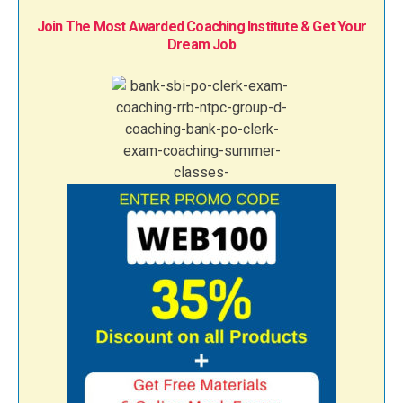
Join The Most Awarded Coaching Institute & Get Your
Dream Job