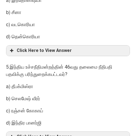
a)
இந்தோனிஷயா
b)
சீனா
c)
வடகொரியா
d)
தென்கொரியா
Click Here to View Answer
5.
46
இந்திய உச்சநீதிமன்றத்தின்
வது தலைமை நீதிபதி
?
பதவிக்கு பரிந்துறைக்கபட்டவர்
a)
தீபக்மிஸ்ரா
b)
செலமேஷ் வீரர்
c)
ரஞ்சன் கோகாய்
d)
இந்திர பானர்ஜி