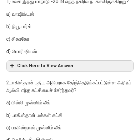
1)
-2018
?
உலக இந்து மாநாடு
எந்த நகரில் நடக்கவிருக்கிறது
a)
வாஷிங்டன்
b)
நியூயார்க்
c)
சிகாகோ
d)
மொரிஷியஸ்
Click Here to View Answer
2.
பாகிஸ்தான் புதிய அதிபராக தேர்ந்தெடுக்கப்பட்டுள்ள ஆரிஃப்
?
ஆல்வி எந்த கட்சியைச் சேர்ந்தவர்
a)
மில்லி முஸ்ஸிம் லீக்
b)
பாகிஸ்தான் மக்கள் கட்சி
c)
பாகிஸ்தான் முஸ்ஸீம் லீக்