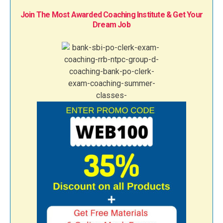
Join The Most Awarded Coaching Institute & Get Your
Dream Job